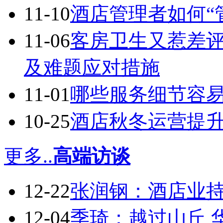
11-10
酒店管理者如何“
11-06
客房卫生又惹差
及难题应对措施
11-01
哪些服务细节容
10-25
酒店秋冬运营提升
更多..
高端访谈
12-22
张润钢：酒店业持
12-04
季琦：越过山丘 