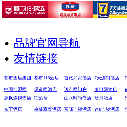
品牌官网导航
友情链接
都市酒店集团
都市118酒店
首旅如家酒店
7天连锁酒店
中国加盟网
渠道网酒店
迈点网门户
项目网酒店
麗枫连锁酒店
IU酒店
山水时尚酒店
晗月酒店
布丁酒店
格林豪泰酒店
富驿连锁酒店
速8连锁酒店