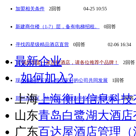
加盟相关条件
2回答
04-25 10:55
新建商住楼（1-7）层，备有电梯招租。
0回答
寻找四星级精品酒店直营
0回答
02-06 16:34
最新企业
10
我想加盟一家连锁酒店，请各位推荐个品牌！
2回答
如何加入?
现在准备做宾馆，想找家好的公司共同发展
1回答
上海
上海衡山信息科技
郑州高新区，地铁口，经济副中心引进快捷酒店
0回答
山东
青岛白鹭湖大酒店
广东
百达屋酒店管理（