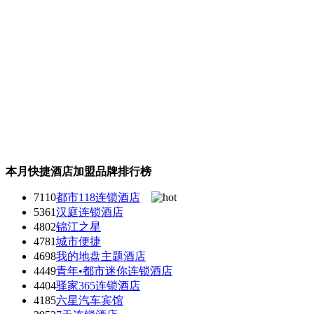
本月快捷酒店加盟品牌排行榜
7110
都市118连锁酒店
5361
汉庭连锁酒店
4802
锦江之星
4781
城市便捷
4698
我的地盘主题酒店
4449
青年•都市迷你连锁酒店
4404
驿家365连锁酒店
4185
六星汽车宾馆