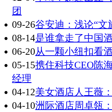
团
09-26
谷安迪：浅论“文旅
08-14
是谁拿走了中国
06-20
从一颗小纽扣看
05-15
携住科技CEO陈
经理
04-12
美女酒店人王薇
04-10
洲际酒店周卓瓴