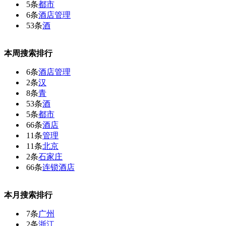
5条
都市
6条
酒店管理
53条
酒
本周搜索排行
6条
酒店管理
2条
汉
8条
青
53条
酒
5条
都市
66条
酒店
11条
管理
11条
北京
2条
石家庄
66条
连锁酒店
本月搜索排行
7条
广州
2条
浙江