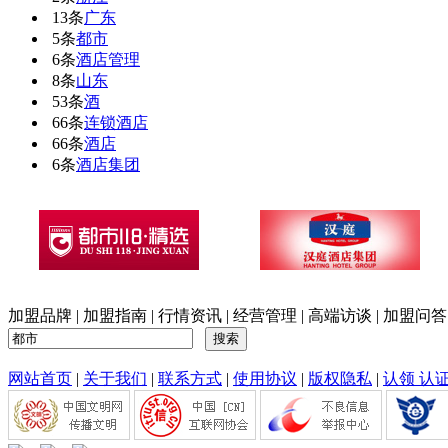
13条
广东
5条
都市
6条
酒店管理
8条
山东
53条
酒
66条
连锁酒店
66条
酒店
6条
酒店集团
加盟品牌
|
加盟指南
|
行情资讯
|
经营管理
|
高端访谈
|
加盟问答
网站首页
|
关于我们
|
联系方式
|
使用协议
|
版权隐私
|
认领 认