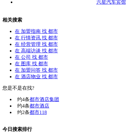
六星汽车宾馆
相关搜索
在
加盟指南
找 都市
在
行情资讯
找 都市
在
经营管理
找 都市
在
高端访谈
找 都市
在
公司
找 都市
在
图库
找 都市
在
加盟问答
找 都市
在
酒店物业
找 都市
您是不是在找?
约
4
条
都市酒店集团
约
4
条
都市酒店
约
2
条
都市118
今日搜索排行