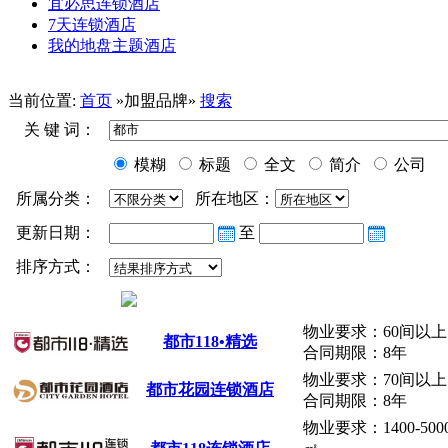
宜必思连锁酒店
7天连锁酒店
我的地盘主题酒店
当前位置:
首页
»加盟品牌»
搜索
关 键 词：
模糊
标题
全文
简介
公司
所属分类：
所在地区：
更新日期：
至
排序方式：
物业要求：60间以上
都市
118•精选
合同期限：8年
物业要求：70间以上
都市
花园连锁酒店
合同期限：8年
物业要求：1400-500