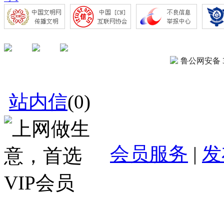
鲁公网安备 37
站内信
(
0
)
会员服务
|
发