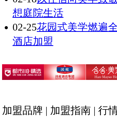
想庭院生活
02-25
花园式美学燃遍全
酒店加盟
加盟品牌
|
加盟指南
|
行