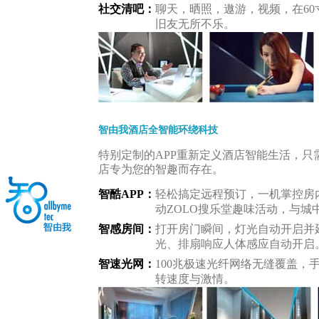
社交清吧：
聊天，晒照，遨游，视频，在60
旧友无所不乐。
智由我酒店全智能环绕科技
特别定制的APP重新定义酒店智能生活，只
店专为您的智趣而存在。
智酷APP：
轻松搞定远程预订，一机掌控房
动ZOLO搜乐堂趣味活动，与城
智感房间：
打开房门瞬间，灯光自动开启并
光、排扇响应人体感应自动开启
智速光网：
100兆极速光纤网络无缝覆盖，手
转速度与激情。