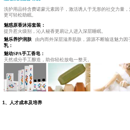
洗护用品特含费诺蒙元素因子，激活诱人于无形的社交力量，
更可轻松助眠。
魅惑原香沐浴套装：
提升惹火级别，沁人秘香更易让人进入深层睡眠。
魅乐养护润肤
由内而外深层滋养肌肤，源源不断输送魅力因
乳：
魅动SPA手工香皂：
天然成分手工酿造，助你轻松放电一整天。
1、人才成本及培养
招聘成本
培训成本