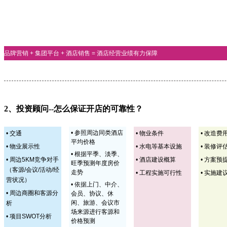
签约
筹建
开业
经
品牌营销 + 集团平台 + 酒店销售 = 酒店经营业绩有力保障
2、投资顾问--怎么保证开店的可靠性？
• 参照周边同类酒店
• 交通
• 物业条件
• 改造费
平均价格
• 物业展示性
• 水电等基本设施
• 装修评
• 根据平季、淡季、
• 周边5KM竞争对手
• 酒店建设概算
• 方案预
旺季预测年度房价
（客源/会议/活动/经
走势
• 工程实施可行性
• 实施建
营状况）
• 依据上门、中介、
• 周边商圈和客源分
会员、协议、休
闲、旅游、会议市
析
场来源进行客源和
• 项目SWOT分析
价格预测