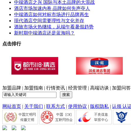
中端酒店之兴 国际与本土品牌的大混战
酒店市场加速内卷 品牌如何先声夺人
中端酒店如何对标市场进行品牌再生
现代酒店空间需要理性与文化并存
酒旅市场火热继续，从端午看暑假趋势
新时期中端酒店还是蓝海吗？
点击排行
加盟品牌
|
加盟指南
|
行情资讯
|
经营管理
|
高端访谈
|
加盟问答
网站首页
|
关于我们
|
联系方式
|
使用协议
|
版权隐私
|
认领 认