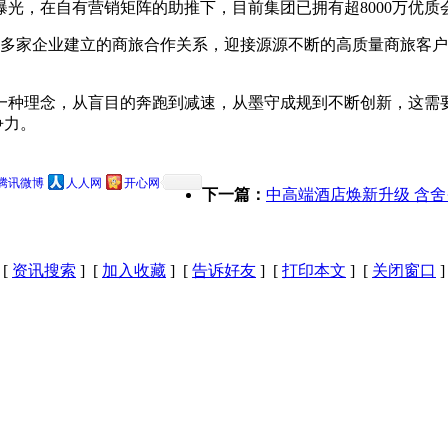
曝光，在自有营销矩阵的助推下，目前集团已拥有超8000万优质
00多家企业建立的商旅合作关系，迎接源源不断的高质量商旅客
。
一种理念，从盲目的奔跑到减速，从墨守成规到不断创新，这需
争力。
腾讯微博
人人网
开心网
下一篇：
中高端酒店焕新升级 含舍
[
资讯搜索
] [
加入收藏
] [
告诉好友
] [
打印本文
] [
关闭窗口
]