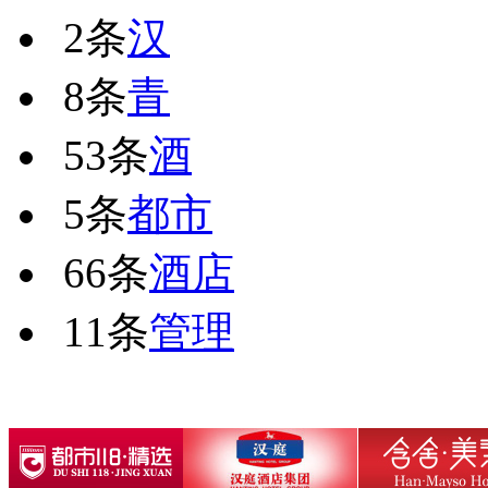
2条
汉
8条
青
53条
酒
5条
都市
66条
酒店
11条
管理